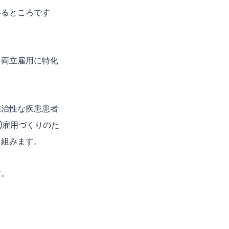
いるところです
、両立雇用に特化
難治性な疾患患者
③雇用づくりのた
り組みます。
す。