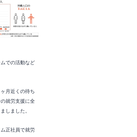
ームでの活動など
３ヶ月近くの待ち
者の就労支援に全
しましました。
イム正社員で就労