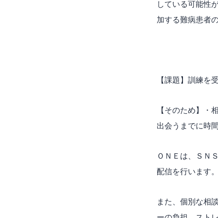
している可能性
加する難病患者
【課題】訓練を
【そのため】・
出会うまでに時
ＯＮＥは、ＳＮ
配信を行います
また、個別な相
ーの負担、スト