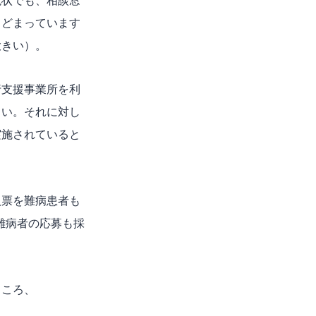
現状でも、相談窓
とどまっています
大きい）。
行支援事業所を利
きい。それに対し
実施されていると
人票を難病患者も
難病者の応募も採
ところ、