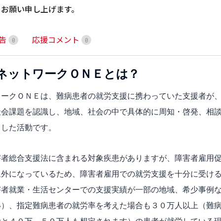
りお願い申し上げます。
告
応援コメント
0
0
ネットワークＯＮＥとは？
ワークＯＮＥは、難病患者の就労支援に携わっていた支援者が
社会課題を認識し、地域、社会の中で具体的に周知・啓発、相
トした活動です。
害者総合支援法に含まれる対象疾患がありますが、障害者雇用
象外になっているため、障害者雇用での就労支援を十分に受け
害者就業・生活センターでの支援実績が一部の地域、希少事例
い）、指定難病患者の就労率を考えた場合も３０万人以上（難