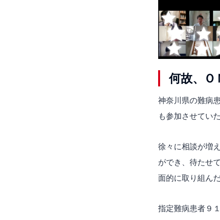
何故、Ｏ
神奈川県の難病
も参加させてい
徐々に相談が増
ができ、待たせ
面的に取り組ん
指定難病患者９