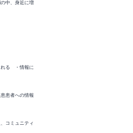
潮の中、身近に増
遅れる ・情報に
疾患患者への情報
人、コミュニティ