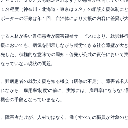
むと４０万、５０万人も想定されます）の患者が就労している
に１名程度（神奈川・北海道・東京は２名）の相談支援体制に
サポーターの研修は年１回、自治体により支援の内容に差異が
労する人材が多い難病患者が障害福祉サービスにより、就労移
支援においても、病気を開示しながら就労できる社会障壁が大
率先した、積極的な意味での周知・啓発が公共の責任において
になっていない現状の問題。
は、難病患者の就労支援を知る機会（研修の不足）、障害者求
れながら、雇用率‘制度‘の前に、実際には、雇用率にならない
労機会の手段となっていません。
や、障害者だけが、人材ではなく、働くすべての職員が対象の