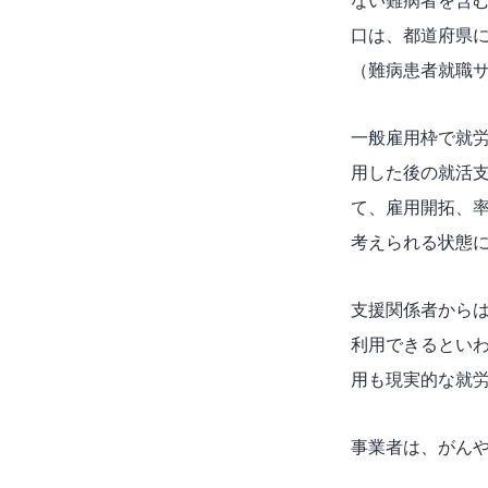
ない難病者を含
口は、都道府県
（難病患者就職
一般雇用枠で就
用した後の就活
て、雇用開拓、
考えられる状態
支援関係者から
利用できるといわ
用も現実的な就
事業者は、がん