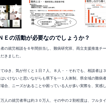
ＮＥの活動が必要なのでしょうか？
患者の就労相談を６年間担当し、難病研究班、両立支援推進チ
ただきました。
えてゆき、気が付くと１日７人、８人・・それでも、相談者は
てはいけないと思いながらも県下を一１人体制、県全域の難病
だ場合、ニーズがあることや困っている人が多い実際を、実感
１万人の就労者率は約３０万人、その中の２割程度は、フルタ