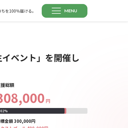
ちを100％届ける。
MENU
生イベント」を開催し
支援総額
308,000
円
102
%
目標
金額
300,000
円