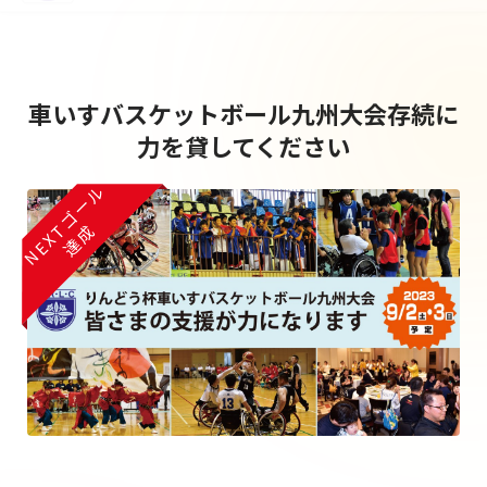
任意団体
久留米りんどうライオンズクラブ
車いすバスケットボール九州大会存続に
力を貸してください
NEXTゴール
達成