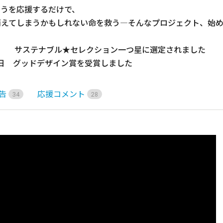
うを応援するだけで、

えてしまうかもしれない命を救う―そんなプロジェクト、始め
0日　   サステナブル★セレクション一つ星に選定されました

15日　グッドデザイン賞を受賞しました
告
応援コメント
3
4
2
8