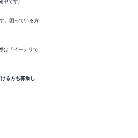
発中です)
です。困っている方
際は「イーデリで
だける方も募集し