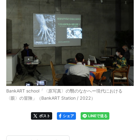
BankART school「〈原写真〉の翳のなかへー現代における
〈眼〉の冒険」（BankART Station / 2022）
ポスト
シェア
LINEで送る