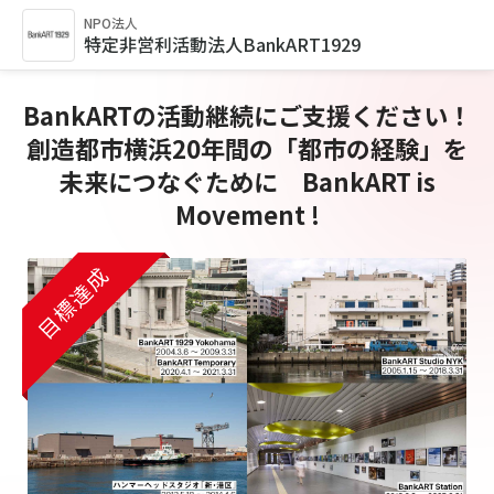
NPO法人
特定非営利活動法人BankART1929
BankARTの活動継続にご支援ください！
創造都市横浜20年間の「都市の経験」を
未来につなぐために BankART is
Movement !
目標達成
目標達成
目標達成