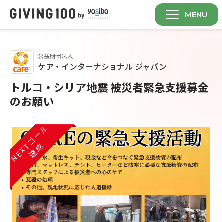
MENU
公益財団法人
ケア・インターナショナル ジャパン
トルコ・シリア地震 被災者緊急支援募金
のお願い
NEXTゴール
NEXTゴール
NEXTゴール
達成
達成
達成