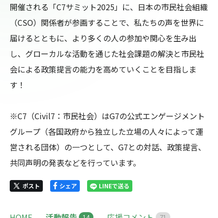
開催される「C7サミット2025」に、日本の市民社会組織
（CSO）関係者が参画することで、私たちの声を世界に
届けるとともに、より多くの人の参加や関心を生み出
し、グローカルな活動を通じた社会課題の解決と市民社
会による政策提言の能力を高めていくことを目指しま
す！

※C7（Civil7：市民社会）はG7の公式エンゲージメント
グループ（各国政府から独立した立場の人々によって運
営される団体）の一つとして、G7との対話、政策提言、
共同声明の発表などを行っています。
ポスト
シェア
LINEで送る
HOME
活動報告
応援コメント
1
4
7
1