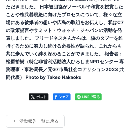
ただきました。 日本被団協がノーベル平和賞を授賞した
ことや核兵器廃絶に向けたプロセスについて、様々な立
場にある被爆者の想いや広島の取組をお伝えし、私はC7
の政策提言やサミット・ウォッチ・ジャパンの活動を発
表しました。 フリードネスさんからは、核のタブーを維
持するために努力し続ける必要性が語られ、これからも
共に歩んでいく絆を深めることができました。 報告者：
松原裕樹（特定非営利活動法人ひろしまNPOセンター 専
務理事・事務局長／元G7市民社会コアリション2023 共
同代表） Photo by Takeo Nakaoku
ポスト
シェア
LINEで送る
活動報告一覧に戻る