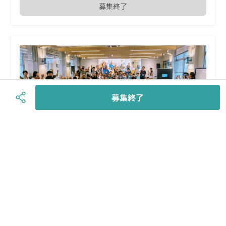
募集終了
募集終了
キッズコードクラブ全力応援コース
100,000
円
金額
7
在庫
＜寄付のお礼として＞

①サポーター／パートナーとしてウェブサイトにお名前を