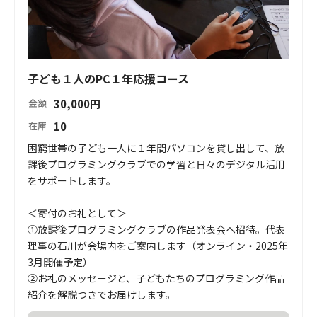
子ども１人のPC１年応援コース
30,000
円
金額
10
在庫
困窮世帯の子ども一人に１年間パソコンを貸し出して、放
課後プログラミングクラブでの学習と日々のデジタル活用
をサポートします。

＜寄付のお礼として＞

①放課後プログラミングクラブの作品発表会へ招待。代表
理事の石川が会場内をご案内します（オンライン・2025年
3月開催予定）

②お礼のメッセージと、子どもたちのプログラミング作品
紹介を解説つきでお届けします。