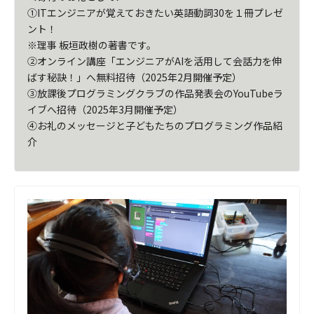
①ITエンジニアが覚えておきたい英語動詞30を１冊プレゼ
ント！

※理事 板垣政樹の著書です。

②オンライン講座「エンジニアがAIを活用して会話力を伸
ばす秘訣！」へ無料招待（2025年2月開催予定）

③放課後プログラミングクラブの作品発表会のYouTubeラ
イブへ招待（2025年3月開催予定）

④お礼のメッセージと子どもたちのプログラミング作品紹
介