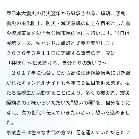
東日本大震災の発災翌年から継承される、鎮魂、感謝、
震災の風化防止、防災・減災意識の向上を目的とした震
災復興事業を勾当台公園市民広場にて行います。当日は
展示ブース、キャンドル点灯と式典を実施します。

２０２６年３月１１日に実施する事業のテーマは

「芽吹く ～伝え続ける、自分なりの想いで～」

　２０１７年に仙台ＪＣから高校生連携協議会に引き継
がれたキャンドルナイトも今年で９回目を迎えます。私
たち高校生が活動することにより、多くの被災者、震災
経験者の皆様からいただいた“想いの種”を、自分なりに
考え、次の世代へ伝えていきたいという想いを込めまし
た。

事業当日は色々な世代の方々に足を運んでいただきたい