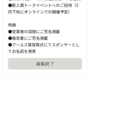
●新人賞トークイベントへのご招待（3
月下旬にオンラインでの開催予定）

特典

●受賞者の目録にご芳名掲載

●報告書にご芳名掲載

●アーユス賞授賞式にてスポンサーとし
てお名前を発表
募集終了