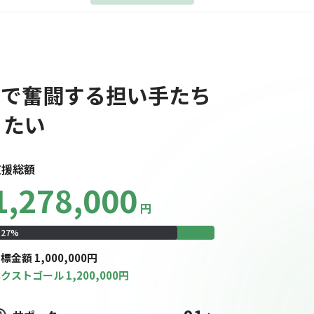
募集終了
場で奮闘する担い手たち
りたい
支援総額
1,278,000
円
127
%
目標
金額
1,000,000
円
ネクストゴール
1,200,000
円