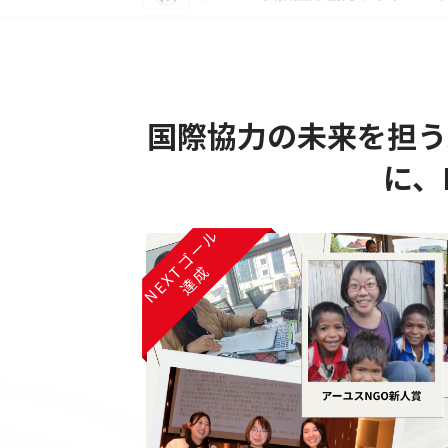
認定NPO法人
アーユス仏教国際協力ネットワー
国際協力の未来を担う
に、
NEXTゴール
NEXTゴール
達成
達成