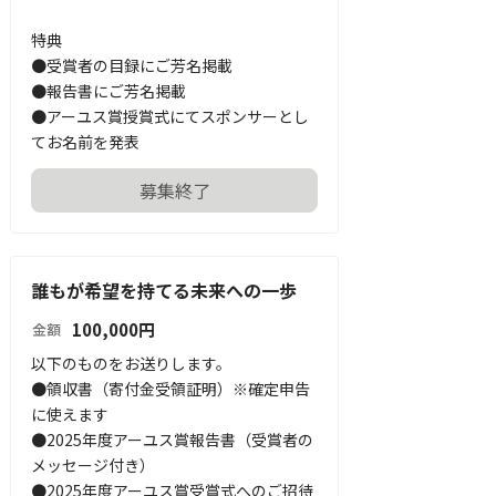
特典

●受賞者の目録にご芳名掲載

●報告書にご芳名掲載

●アーユス賞授賞式にてスポンサーとし
てお名前を発表
募集終了
誰もが希望を持てる未来への一歩
100,000
円
金額
以下のものをお送りします。

●領収書（寄付金受領証明）※確定申告
に使えます

●2025年度アーユス賞報告書（受賞者の
メッセージ付き）

●2025年度アーユス賞受賞式へのご招待
