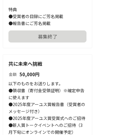
特典

●受賞者の目録にご芳名掲載

●報告書にご芳名掲載
募集終了
共に未来へ挑戦
50,000
円
金額
以下のものをお送りします。

●領収書（寄付金受領証明）※確定申告
に使えます

●2025年度アーユス賞報告書（受賞者の
メッセージ付き）

●2025年度アーユス賞受賞式へのご招待

●新人賞トークイベントへのご招待（3
月下旬にオンラインでの開催予定）
