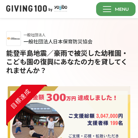
MENU
一般社団法人
一般社団法人日本保育防災協会
能登半島地震／豪雨で被災した幼稚園・
こども園の復興にあなたの力を貸してく
れませんか？
目標達成
目標達成