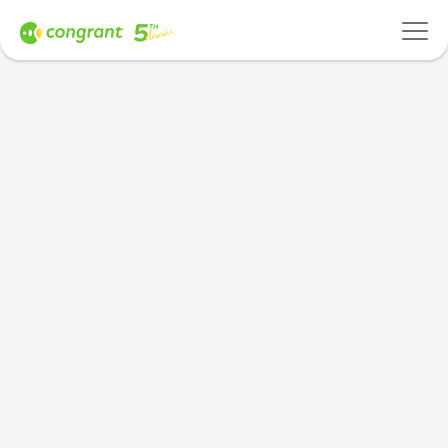
ニュース
これまでの足跡
ご利用団体
コングラントメンバー
これからの5年