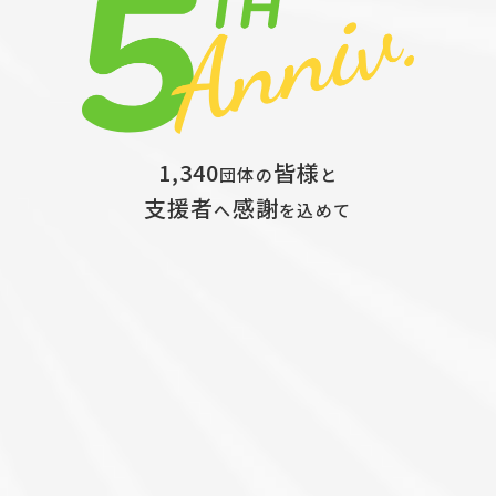
1,340
皆様
団体の
と
支援者
感謝
へ
を込めて