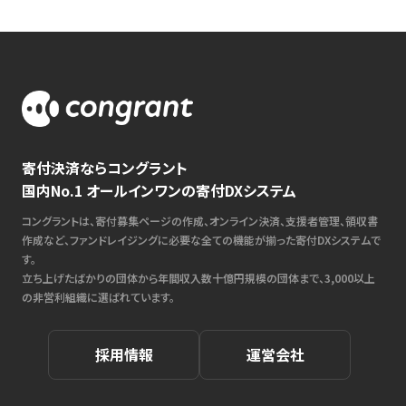
寄付決済ならコングラント
国内No.1 オールインワンの寄付DXシステム
コングラントは、寄付募集ページの作成、オンライン決済、支援者管理、領収書
作成など、ファンドレイジングに必要な全ての機能が揃った寄付DXシステムで
す。
立ち上げたばかりの団体から年間収入数十億円規模の団体まで、3,000以上
の非営利組織に選ばれています。
採用情報
運営会社