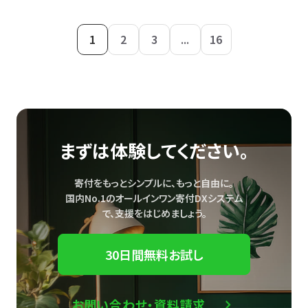
1
2
3
...
16
まずは体験してください。
寄付をもっとシンプルに、もっと自由に。
国内No.1のオールインワン寄付DXシステム
で、
支援をはじめましょう。
30日間無料お試し
お問い合わせ・資料請求