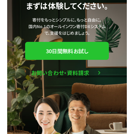
まずは体験してください。
寄付をもっとシンプルに、もっと自由に。
国内No.1のオールインワン寄付DXシステム
で、
支援をはじめましょう。
30日間無料お試し
お問い合わせ・資料請求